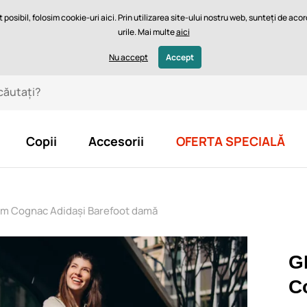
posibil, folosim cookie-uri aici. Prin utilizarea site-ului nostru web, sunteți de ac
urile. Mai multe
aici
mea potrivită
Blog
Lei - RO
Nu accept
Accept
Copii
Accesorii
OFERTA SPECIALĂ
 Cognac Adidași Barefoot damă
G
C