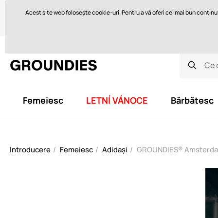
Vă ajutăm cu plăcere aici
orders@groundies.cz
Acest site web folosește cookie-uri. Pentru a vă oferi cel mai bun conținut 
Ce sunt pantofii desculți și de ce îi purtați?
Cum să alegeți mări
Femeiesc
LETNÍ VÁNOCE
Bărbătesc
Introducere
Femeiesc
Adidași
GROUNDIES® Amsterdam