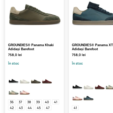
GROUNDIES® Panama Khaki
GROUNDIES® Panama XT 
Adidași Barefoot
Adidași Barefoot
758,0 lei
758,0 lei
În stoc
În stoc
36
37
38
39
40
41
42
43
44
45
47
41