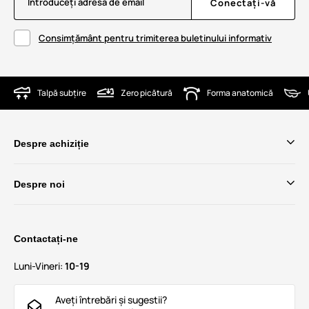
Introduceți adresa de email
Conectați-vă
Consimțământ pentru trimiterea buletinului informativ
Talpă subțire
Zero picătură
Forma anatomică
Despre achiziție
Despre noi
Contactați-ne
Luni-Vineri:
10-19
Aveți întrebări și sugestii?