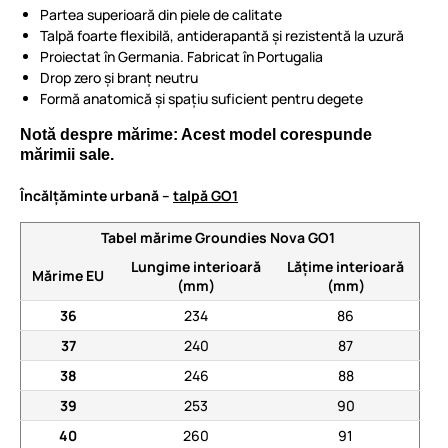
Partea superioară din piele de calitate
Talpă foarte flexibilă, antiderapantă și rezistentă la uzură
Proiectat în Germania. Fabricat în Portugalia
Drop zero și branț neutru
Formă anatomică și spațiu suficient pentru degete
Notă despre mărime: Acest model corespunde
mărimii sale.
Încălțăminte urbană –
talpă GO1
Tabel mărime Groundies Nova GO1
Lungime interioară
Lățime interioară
Mărime EU
(mm)
(mm)
36
234
86
37
240
87
38
246
88
39
253
90
40
260
91