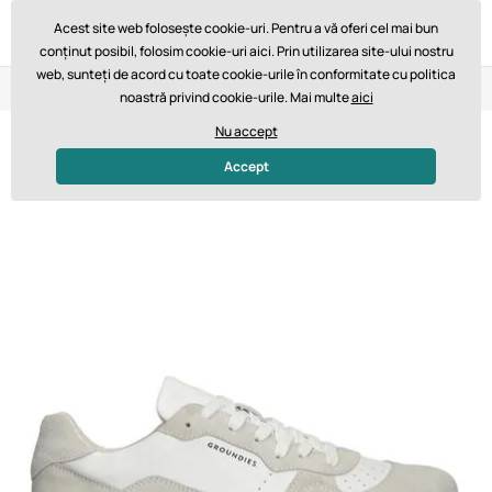
Acest site web folosește cookie-uri. Pentru a vă oferi cel mai bun
conținut posibil, folosim cookie-uri aici. Prin utilizarea site-ului nostru
web, sunteți de acord cu toate cookie-urile în conformitate cu politica
Retur în 14 zile
Livrare rapidă de la 747,61 lei GRATUIT
noastră privind cookie-urile. Mai multe
aici
Nu accept
Accept