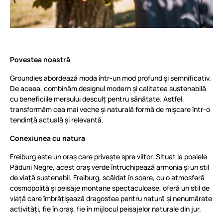
Povestea noastră
Groundies abordează moda într-un mod profund și semnificativ.
De aceea, combinăm designul modern și calitatea sustenabilă
cu beneficiile mersului desculț pentru sănătate. Astfel,
transformăm cea mai veche și naturală formă de mișcare într-o
tendință actuală și relevantă.
Conexiunea cu natura
Freiburg este un oraș care privește spre viitor. Situat la poalele
Pădurii Negre, acest oraș verde întruchipează armonia și un stil
de viață sustenabil. Freiburg, scăldat în soare, cu o atmosferă
cosmopolită și peisaje montane spectaculoase, oferă un stil de
viață care îmbrățișează dragostea pentru natură și nenumărate
activități, fie în oraș, fie în mijlocul peisajelor naturale din jur.