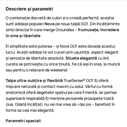
Descriere și parametri
O combinație discretă de culori și o croială perfectă, aceștia
sunt adidașii populari
Nova
pe noua talpă GO1. Din încălțăminte
simți direcția în care merge Groundies –
frumusețe, încredere
în sine și libertate
.
În simplitate este puterea – și Nova GO1 este dovada acestui
lucru. Acești adidași te vor cuceri prin ușurință, aspect elegant
și senzația de libertate absolută.
Silueta elegantă
cu linii
curate se potrivește cu orice ținută, fie că ieși în oraș, la muncă
sau pentru o relaxare de weekend.
Talpa ultra-subțire și flexibilă
TrueSense® GO1 îți oferă
mișcare naturală și contact maxim cu solul. Vârful cu formă
anatomică oferă degetelor spațiul pe care îl merită, iar partea
superioară respirabilă îți menține picioarele proaspete toată
ziua. Odată încălțați, nu vei mai vrea să-i dai jos – barefoot în
forma sa cea mai elegantă.
Parametri speciali