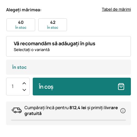
Tabel de mărimi
Alegeți mărimea:
40
42
În stoc
În stoc
Vă recomandăm să adăugați în plus
Selectați o variantă
În stoc
În coș
Cumpărați încă pentru
812,4 lei
și primiți
livrare
gratuită