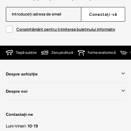
Introduceți adresa de email
Conectați-vă
Consimțământ pentru trimiterea buletinului informativ
Talpă subțire
Zero picătură
Forma anatomică
Despre achiziție
Despre noi
Contactați-ne
Luni-Vineri:
10-19