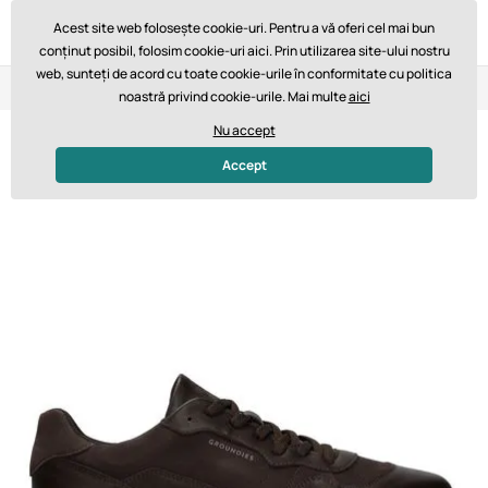
Acest site web folosește cookie-uri. Pentru a vă oferi cel mai bun
conținut posibil, folosim cookie-uri aici. Prin utilizarea site-ului nostru
web, sunteți de acord cu toate cookie-urile în conformitate cu politica
Retur în 14 zile
Livrare rapidă de la 747,61 lei GRATUIT
noastră privind cookie-urile. Mai multe
aici
Nu accept
Accept