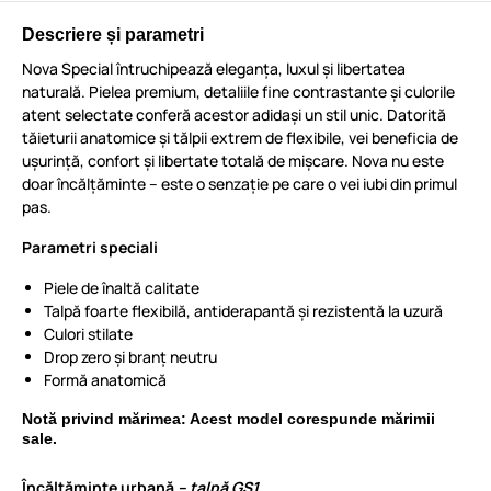
Descriere și parametri
Nova Special întruchipează eleganța, luxul și libertatea
naturală. Pielea premium, detaliile fine contrastante și culorile
atent selectate conferă acestor adidași un stil unic. Datorită
tăieturii anatomice și tălpii extrem de flexibile, vei beneficia de
ușurință, confort și libertate totală de mișcare. Nova nu este
doar încălțăminte – este o senzație pe care o vei iubi din primul
pas.
Parametri speciali
Piele de înaltă calitate
Talpă foarte flexibilă, antiderapantă și rezistentă la uzură
Culori stilate
Drop zero și branț neutru
Formă anatomică
Notă privind mărimea: Acest model corespunde mărimii
sale.
Încălțăminte urbană
–
talpă GS1