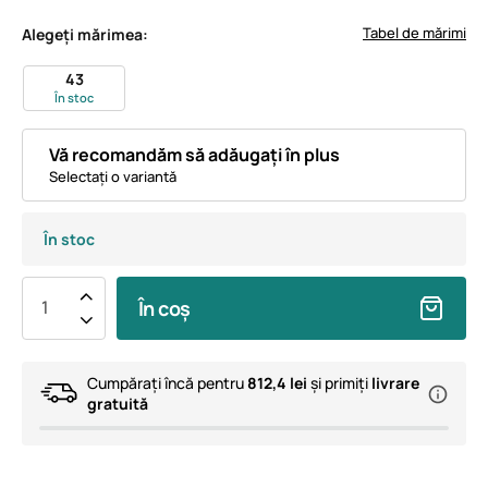
Tabel de mărimi
Alegeți mărimea:
43
În stoc
Vă recomandăm să adăugați în plus
Selectați o variantă
În stoc
În coș
Cumpărați încă pentru
812,4 lei
și primiți
livrare
gratuită