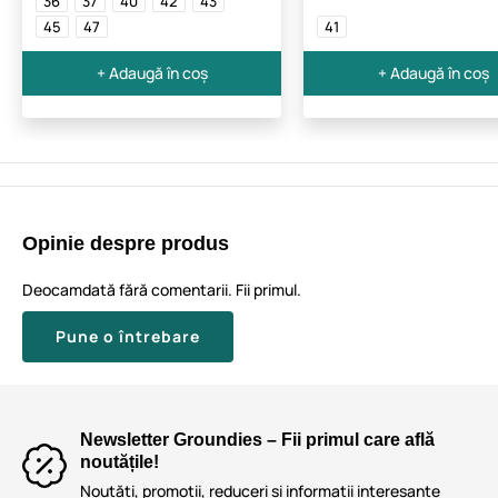
36
37
40
42
43
45
47
41
+ Adaugă în coș
+ Adaugă în coș
Opinie despre produs
Deocamdată fără comentarii. Fii primul.
Pune o întrebare
Newsletter Groundies – Fii primul care află
noutățile!
Noutăți, promoții, reduceri și informații interesante