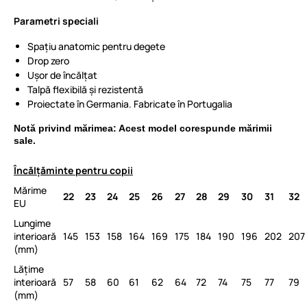
Parametri speciali
Spațiu anatomic pentru degete
Drop zero
Ușor de încălțat
Talpă flexibilă și rezistentă
Proiectate în Germania. Fabricate în Portugalia
Notă privind mărimea: Acest model corespunde mărimii
sale.
Încălțăminte pentru copii
Mărime
22
23
24
25
26
27
28
29
30
31
32
EU
Lungime
interioară
145
153
158
164
169
175
184
190
196
202
207
(mm)
Lățime
interioară
57
58
60
61
62
64
72
74
75
77
79
(mm)