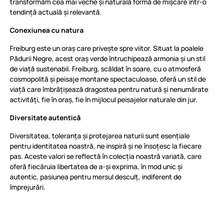
transformăm cea mai veche și naturală formă de mișcare într-o
tendință actuală și relevantă.
Conexiunea cu natura
Freiburg este un oraș care privește spre viitor. Situat la poalele
Pădurii Negre, acest oraș verde întruchipează armonia și un stil
de viață sustenabil. Freiburg, scăldat în soare, cu o atmosferă
cosmopolită și peisaje montane spectaculoase, oferă un stil de
viață care îmbrățișează dragostea pentru natură și nenumărate
activități, fie în oraș, fie în mijlocul peisajelor naturale din jur.
Diversitate autentică
Diversitatea, toleranța și protejarea naturii sunt esențiale
pentru identitatea noastră, ne inspiră și ne însoțesc la fiecare
pas. Aceste valori se reflectă în colecția noastră variată, care
oferă fiecăruia libertatea de a-și exprima, în mod unic și
autentic, pasiunea pentru mersul desculț, indiferent de
împrejurări.