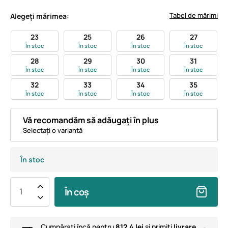
Tabel de mărimi
Alegeți mărimea:
23
25
26
27
În stoc
În stoc
În stoc
În stoc
28
29
30
31
În stoc
În stoc
În stoc
În stoc
32
33
34
35
În stoc
În stoc
În stoc
În stoc
Vă recomandăm să adăugați în plus
Selectați o variantă
În stoc
În coș
Cumpărați încă pentru
812,4 lei
și primiți
livrare