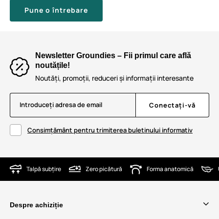
Pune o întrebare
Newsletter Groundies – Fii primul care află
noutățile!
Noutăți, promoții, reduceri și informații interesante
Introduceți adresa de email
Conectați-vă
Consimțământ pentru trimiterea buletinului informativ
Talpă subțire
Zero picătură
Forma anatomică
Despre achiziție