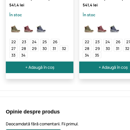
541,4 lei
541,4 lei
În stoc
În stoc
22
23
24
25
26
22
23
24
26
2
27
28
29
30
31
32
28
29
30
31
32
33
34
34
35
+ Adaugă în coș
+ Adaugă în coș
Opinie despre produs
Deocamdată fără comentarii. Fii primul.