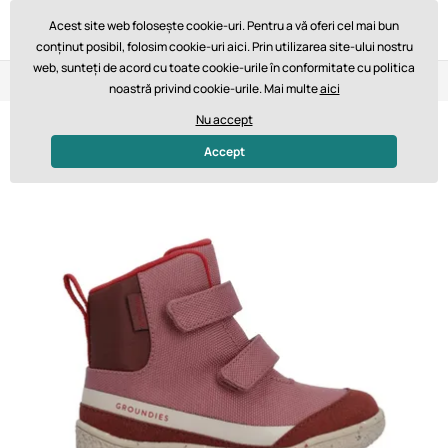
Acest site web folosește cookie-uri. Pentru a vă oferi cel mai bun
conținut posibil, folosim cookie-uri aici. Prin utilizarea site-ului nostru
web, sunteți de acord cu toate cookie-urile în conformitate cu politica
Retur în 14 zile
Livrare rapidă de la 747,61 lei GRATUIT
noastră privind cookie-urile. Mai multe
aici
Nu accept
Voděodolné
Accept