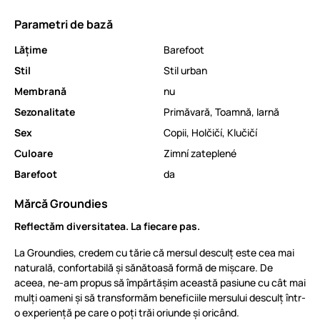
Parametri de bază
Lăţime
Barefoot
Stil
Stil urban
Membrană
nu
Sezonalitate
Primăvară
,
Toamnă
,
Iarnă
Sex
Copii
,
Holčičí
,
Klučičí
Culoare
Zimní zateplené
Barefoot
da
Mărcă Groundies
Reflectăm diversitatea. La fiecare pas.
La Groundies, credem cu tărie că mersul desculț este cea mai
naturală, confortabilă și sănătoasă formă de mișcare. De
aceea, ne-am propus să împărtășim această pasiune cu cât mai
mulți oameni și să transformăm beneficiile mersului desculț într-
o experiență pe care o poți trăi oriunde și oricând.