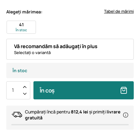
Tabel de mărimi
Alegeți mărimea:
41
În stoc
Vă recomandăm să adăugați în plus
Selectați o variantă
În stoc
În coș
Cumpărați încă pentru
812,4 lei
și primiți
livrare
gratuită