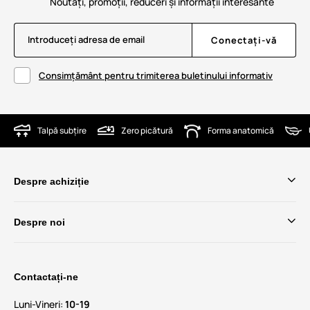
Noutăți, promoții, reduceri și informații interesante
Introduceți adresa de email
Conectați-vă
Consimțământ pentru trimiterea buletinului informativ
Talpă subțire
Zero picătură
Forma anatomică
Despre achiziție
Despre noi
Contactați-ne
Luni-Vineri:
10-19