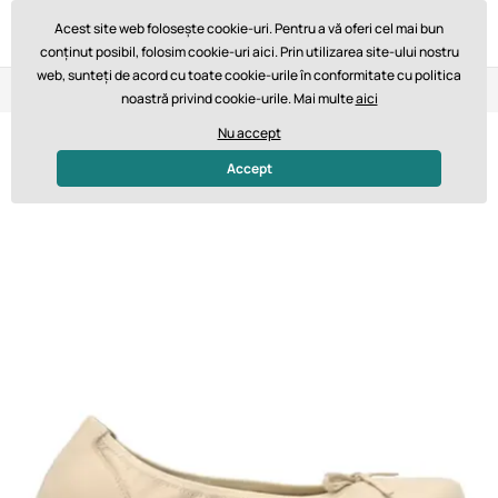
Acest site web folosește cookie-uri. Pentru a vă oferi cel mai bun
conținut posibil, folosim cookie-uri aici. Prin utilizarea site-ului nostru
web, sunteți de acord cu toate cookie-urile în conformitate cu politica
Retur în 14 zile
Livrare rapidă de la 747,61 lei GRATUIT
noastră privind cookie-urile. Mai multe
aici
Nu accept
Accept