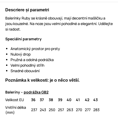
Descriere și parametri
Balerínky Ruby se krásně obouvají, mají decentní mašličku a
jsou kouzelné. Na noze jsou velmi pohodlné a elegantní. Udělejte
si radost.
Speciální parametry
Anatomický prostor pro prsty
Nulový drop
Pružná a odolná podrážka
Velmi pohodlný střih
Snadné obouvání
Poznámka k velikosti: je o něco větší.
Baleríny –
podrážka GB2
Velikost EU
36
37
38
39
40
41
42
43
Vnitřní délka
237
243
250
257
263
270
277
283
(mm)