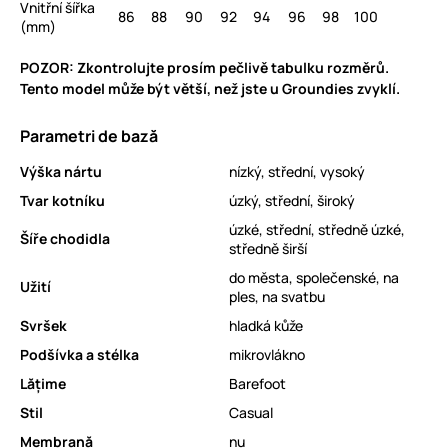
Vnitřní šířka
86
88
90
92
94
96
98
100
(mm)
POZOR: Zkontrolujte prosím pečlivě tabulku rozměrů.
Tento model může být větší, než jste u Groundies zvyklí.
Parametri de bază
Výška nártu
nízký, střední, vysoký
Tvar kotníku
úzký, střední, široký
úzké, střední, středně úzké,
Šíře chodidla
středně širší
do města, společenské, na
Užití
ples, na svatbu
Svršek
hladká kůže
Podšívka a stélka
mikrovlákno
Lăţime
Barefoot
Stil
Casual
Membrană
nu