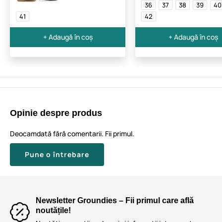
36
37
38
39
40
41
42
+ Adaugă în coș
+ Adaugă în coș
Opinie despre produs
Deocamdată fără comentarii. Fii primul.
Pune o întrebare
Newsletter Groundies – Fii primul care află
noutățile!