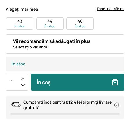
Tabel de mărimi
Alegeți mărimea:
43
44
46
În stoc
În stoc
În stoc
Vă recomandăm să adăugați în plus
Selectați o variantă
În stoc
În coș
Cumpărați încă pentru
812,4 lei
și primiți
livrare
gratuită