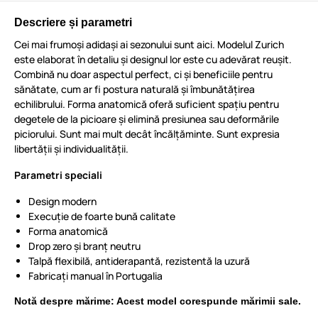
Descriere și parametri
Cei mai frumoși adidași ai sezonului sunt aici. Modelul Zurich
este elaborat în detaliu și designul lor este cu adevărat reușit.
Combină nu doar aspectul perfect, ci și beneficiile pentru
sănătate, cum ar fi postura naturală și îmbunătățirea
echilibrului. Forma anatomică oferă suficient spațiu pentru
degetele de la picioare și elimină presiunea sau deformările
piciorului. Sunt mai mult decât încălțăminte. Sunt expresia
libertății și individualității.
Parametri speciali
Design modern
Execuție de foarte bună calitate
Forma anatomică
Drop zero și branț neutru
Talpă flexibilă, antiderapantă, rezistentă la uzură
Fabricați manual în Portugalia
Notă despre mărime: Acest model corespunde mărimii sale.