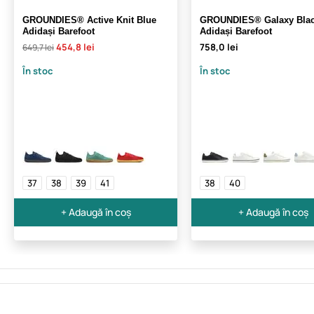
GROUNDIES® Active Knit Blue
GROUNDIES® Galaxy Bla
Adidași Barefoot
Adidași Barefoot
454,8 lei
758,0 lei
649,7 lei
În stoc
În stoc
37
38
39
41
38
40
+ Adaugă în coș
+ Adaugă în coș