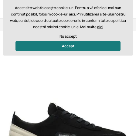
Acest site web folosește cookie-uri. Pentru a vă oferi cel mai bun
conținut posibil, folosim cookie-uri aici. Prin utilizarea site-ului nostru
web, sunteți de acord cu toate cookie-urile în conformitate cu politica
Retur în 14 zile
Livrare rapidă de la 747,61 lei GRATUIT
noastră privind cookie-urile. Mai multe
aici
Nu accept
Accept