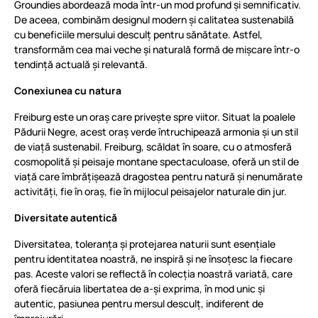
Groundies abordează moda într-un mod profund și semnificativ.
De aceea, combinăm designul modern și calitatea sustenabilă
cu beneficiile mersului desculț pentru sănătate. Astfel,
transformăm cea mai veche și naturală formă de mișcare într-o
tendință actuală și relevantă.
Conexiunea cu natura
Freiburg este un oraș care privește spre viitor. Situat la poalele
Pădurii Negre, acest oraș verde întruchipează armonia și un stil
de viață sustenabil. Freiburg, scăldat în soare, cu o atmosferă
cosmopolită și peisaje montane spectaculoase, oferă un stil de
viață care îmbrățișează dragostea pentru natură și nenumărate
activități, fie în oraș, fie în mijlocul peisajelor naturale din jur.
Diversitate autentică
Diversitatea, toleranța și protejarea naturii sunt esențiale
pentru identitatea noastră, ne inspiră și ne însoțesc la fiecare
pas. Aceste valori se reflectă în colecția noastră variată, care
oferă fiecăruia libertatea de a-și exprima, în mod unic și
autentic, pasiunea pentru mersul desculț, indiferent de