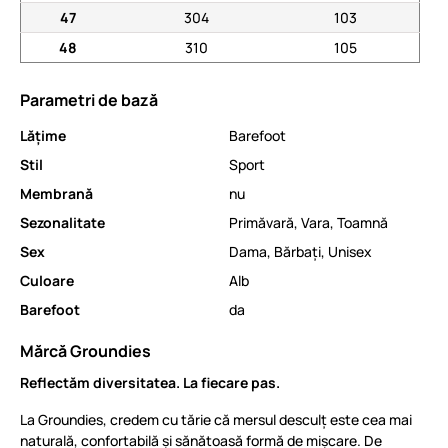
47
304
103
48
310
105
Parametri de bază
Lăţime
Barefoot
Stil
Sport
Membrană
nu
Sezonalitate
Primăvară
,
Vara
,
Toamnă
Sex
Dama
,
Bărbați
,
Unisex
Culoare
Alb
Barefoot
da
Mărcă Groundies
Reflectăm diversitatea. La fiecare pas.
La Groundies, credem cu tărie că mersul desculț este cea mai
naturală, confortabilă și sănătoasă formă de mișcare. De