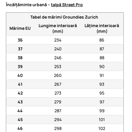
Încălțăminte urbană –
talpă Street Pro
Tabel de mărimi Groundies Zurich
Lungime interioară
Lățime interioară
Mărime EU
(mm)
(mm)
36
234
86
37
240
87
38
246
88
39
253
90
40
260
91
41
267
93
42
273
95
43
279
97
44
287
99
45
294
101
46
298
102