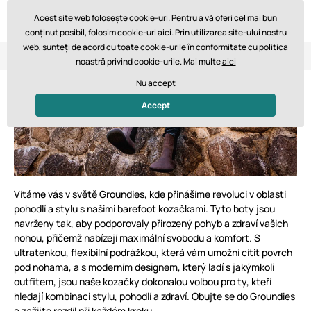
Acest site web folosește cookie-uri. Pentru a vă oferi cel mai bun
conținut posibil, folosim cookie-uri aici. Prin utilizarea site-ului nostru
web, sunteți de acord cu toate cookie-urile în conformitate cu politica
Retur în 14 zile
Livrare rapidă de la 747,61 lei GRATUIT
noastră privind cookie-urile. Mai multe
aici
Nu accept
GROUNDIES Cizme barefoot
Accept
Vítáme vás v světě Groundies, kde přinášíme revoluci v oblasti
pohodlí a stylu s našimi barefoot kozačkami. Tyto boty jsou
navrženy tak, aby podporovaly přirozený pohyb a zdraví vašich
nohou, přičemž nabízejí maximální svobodu a komfort. S
ultratenkou, flexibilní podrážkou, která vám umožní cítit povrch
pod nohama, a s moderním designem, který ladí s jakýmkoli
outfitem, jsou naše kozačky dokonalou volbou pro ty, kteří
hledají kombinaci stylu, pohodlí a zdraví. Obujte se do Groundies
a zažijte rozdíl při každém kroku.