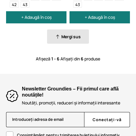
42
43
43
+ Adaugă în coș
+ Adaugă în coș
Mergi sus
Afișeză
1 - 6
Afișați din
6
produse
Newsletter Groundies – Fii primul care află
noutățile!
Noutăți, promoții, reduceri și informații interesante
Introduceți adresa de email
Conectați-vă
Consimțământ pentru trimiterea buletinului informativ