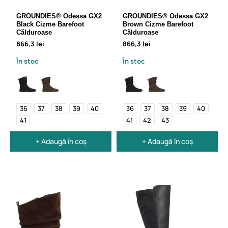
GROUNDIES® Odessa GX2
GROUNDIES® Odessa GX2
Black Cizme Barefoot
Brown Cizme Barefoot
Călduroase
Călduroase
866,3 lei
866,3 lei
În stoc
În stoc
36
37
38
39
40
36
37
38
39
40
41
41
42
43
+ Adaugă în coș
+ Adaugă în coș