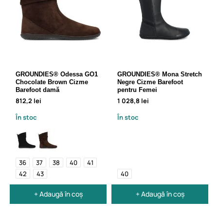
GROUNDIES® Odessa GO1
GROUNDIES® Mona Stretch
Chocolate Brown Cizme
Negre Cizme Barefoot
Barefoot damă
pentru Femei
812,2 lei
1 028,8 lei
În stoc
În stoc
36
37
38
40
41
42
43
40
+ Adaugă în coș
+ Adaugă în coș