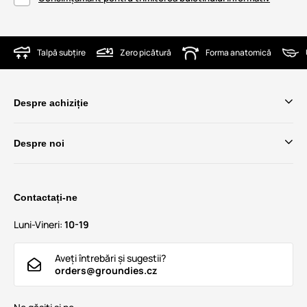
Talpă subțire
Zero picătură
Forma anatomică
Despre achiziție
Despre noi
Contactați-ne
Luni-Vineri:
10-19
Aveți întrebări și sugestii?
orders@groundies.cz