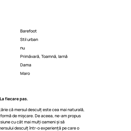
Barefoot
Stil urban
nu
Primăvară
,
Toamnă
,
Iarnă
Dama
Maro
La fiecare pas.
ărie că mersul desculț este cea mai naturală,
ă formă de mișcare. De aceea, ne-am propus
iune cu cât mai mulți oameni și să
ersului desculț într-o experiență pe care o