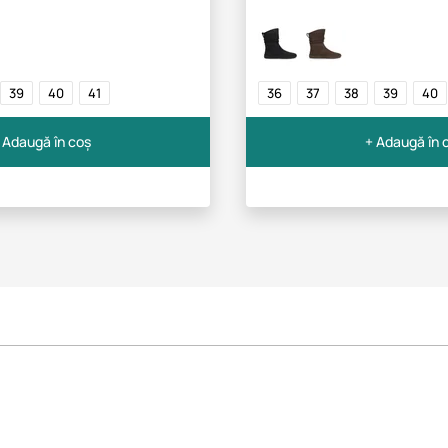
39
40
41
36
37
38
39
40
 Adaugă în coș
+ Adaugă în 