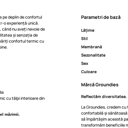
Parametri de bază
ra pe deplin de confortul
ntr-o experiență unică.
, când nu aveți nevoie de
Lăţime
ilitatea și senzația de
Stil
riți confortul termic cu
Membrană
bine.
Sezonalitate
Sex
Culoare
Mărcă Groundies
ia
Reflectăm diversitatea. 
c cu tălpi interioare din
La Groundies, credem cu t
confortabilă și sănătoas
el mărimii.
să împărtășim această pas
transformăm beneficiile m