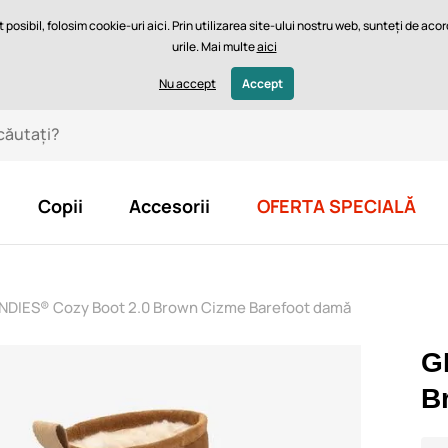
posibil, folosim cookie-uri aici. Prin utilizarea site-ului nostru web, sunteți de ac
urile. Mai multe
aici
mea potrivită
Blog
Lei - RO
Nu accept
Accept
Copii
Accesorii
OFERTA SPECIALĂ
IES® Cozy Boot 2.0 Brown Cizme Barefoot damă
G
B