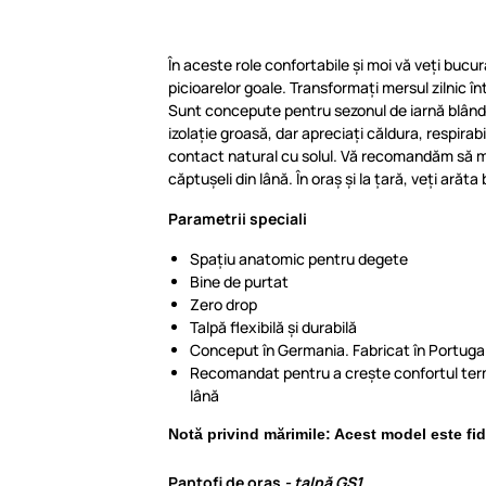
În aceste role confortabile și moi vă veți bucu
picioarelor goale. Transformați mersul zilnic î
Sunt concepute pentru sezonul de iarnă blând
izolație groasă, dar apreciați căldura, respirab
contact natural cu solul. Vă recomandăm să mă
căptușeli din lână. În oraș și la țară, veți arăta 
Parametrii speciali
Spațiu anatomic pentru degete
Bine de purtat
Zero drop
Talpă flexibilă și durabilă
Conceput în Germania. Fabricat în Portugal
Recomandat pentru a crește confortul termi
lână
Notă privind mărimile: Acest model este fid
Pantofi de oraș
-
talpă GS1