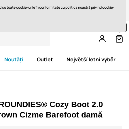
Retur în 14 zile
Livrare rapidă de la 747,61 lei GRATUIT
ord cu toate cookie-urile în conformitate cu politica noastră privind cookie-
Cumpărați încă pentru
812,4 lei
și primiți
livrare gratuită
Noutăți
Outlet
Největší letní výběr
ROUNDIES® Cozy Boot 2.0
rown Cizme Barefoot damă