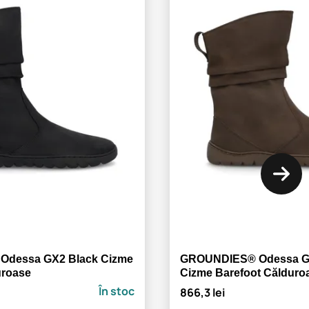
dessa GX2 Black Cizme
GROUNDIES® Odessa G
uroase
Cizme Barefoot Călduro
În stoc
866,3 lei