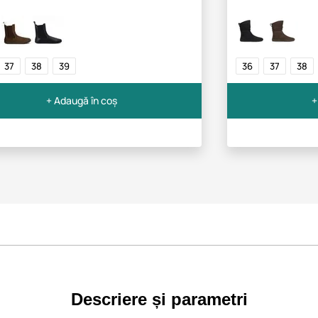
37
38
39
36
37
38
+ Adaugă în coș
+
Descriere și parametri