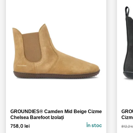
GROUNDIES® Camden Mid Beige Cizme
GROU
Chelsea Barefoot Izolați
Cizm
În stoc
758,0 lei
812,2 l