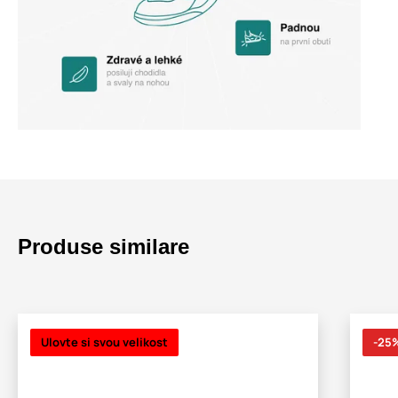
Produse similare
Ulovte si svou velikost
-25