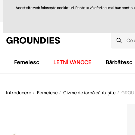
Vă ajutăm cu plăcere aici
orders@groundies.cz
Acest site web folosește cookie-uri. Pentru a vă oferi cel mai bun conținut 
Ce sunt pantofii desculți și de ce îi purtați?
Cum să alegeți mări
Femeiesc
LETNÍ VÁNOCE
Bărbătesc
Introducere
Femeiesc
Cizme de iarnă căptușite
GROUND