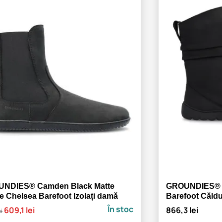
NDIES® Camden Black Matte
GROUNDIES® O
e Chelsea Barefoot Izolați damă
Barefoot Căld
În stoc
609,1 lei
866,3 lei
ei