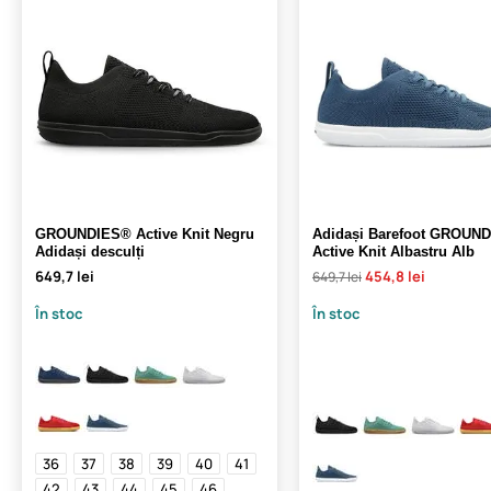
GROUNDIES® Active Knit Negru
Adidași Barefoot GROUN
Adidași desculți
Active Knit Albastru Alb
649,7 lei
454,8 lei
649,7 lei
În stoc
În stoc
36
37
38
39
40
41
42
43
44
45
46