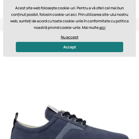
Acest site web folosește cookie-uri. Pentru a vă oferi cel mai bun
conținut posibil, folosim cookie-uri aici. Prin utilizarea site-ului nostru
web, sunteți de acord cu toate cookie-urile în conformitate cu politica
Retur în 14 zile
Livrare rapidă de la 747,61 lei GRATUIT
noastră privind cookie-urile. Mai multe
aici
Nu accept
Accept