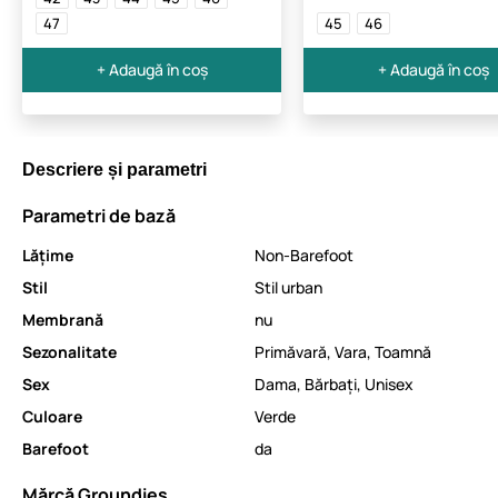
47
45
46
+ Adaugă în coș
+ Adaugă în coș
Descriere și parametri
Parametri de bază
Lăţime
Non-Barefoot
Stil
Stil urban
Membrană
nu
Sezonalitate
Primăvară
,
Vara
,
Toamnă
Sex
Dama
,
Bărbați
,
Unisex
Culoare
Verde
Barefoot
da
Mărcă Groundies