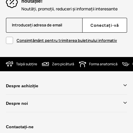
noutățile!
Noutăți, promoții, reduceri și informații interesante
Introduceți adresa de email
Conectați-vă
Consimțământ pentru trimiterea buletinului informativ
Talpă subțire
Zero picătură
Forma anatomică
Despre achiziție
Despre noi
Contactați-ne