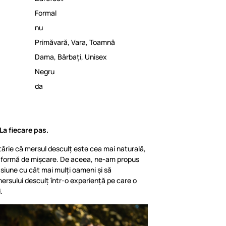
Formal
nu
Primăvară
,
Vara
,
Toamnă
Dama
,
Bărbați
,
Unisex
Negru
da
La fiecare pas.
ărie că mersul desculț este cea mai naturală,
ă formă de mișcare. De aceea, ne-am propus
iune cu cât mai mulți oameni și să
ersului desculț într-o experiență pe care o
.