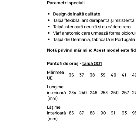
Parametri speciali
Design de înaltă calitate
Talpă flexibilă, antiderapantă și rezistentă
Talpă interioară neutră și cu cădere zero
Vârf anatomic care urmează forma piciorul
Talpă din Germania, fabricată în Portugalia
Notă privind mărimile: Acest model este fid
Pantofi de oraș -
talpă GO1
Mărimea
36
37
38
39
40
41
4
UE
Lungime
interioară
234
240
246
253
260
267
2
(mm)
Lățime
interioară
86
87
88
90
91
93
9
(mm)