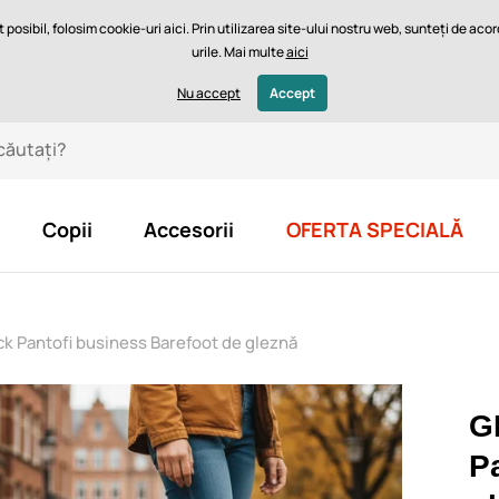
posibil, folosim cookie-uri aici. Prin utilizarea site-ului nostru web, sunteți de ac
urile. Mai multe
aici
mea potrivită
Blog
Lei - RO
Nu accept
Accept
Copii
Accesorii
OFERTA SPECIALĂ
 Pantofi business Barefoot de gleznă
G
P