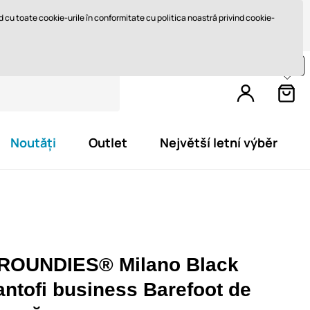
Retur în 14 zile
Livrare rapidă de la 747,61 lei GRATUIT
ord cu toate cookie-urile în conformitate cu politica noastră privind cookie-
Cumpărați încă pentru
812,4 lei
și primiți
livrare gratuită
Noutăți
Outlet
Největší letní výběr
ROUNDIES® Milano Black
antofi business Barefoot de