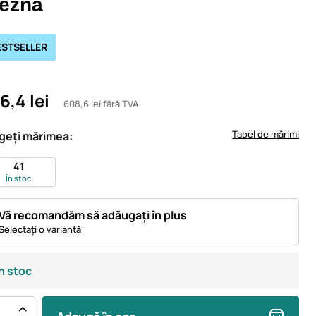
leznă
ESTSELLER
6,4 lei
608,6 lei fără TVA
Tabel de mărimi
geți mărimea:
41
În stoc
Vă recomandăm să adăugați în plus
Selectați o variantă
În stoc