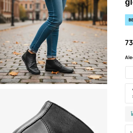
g
B
73
Ale