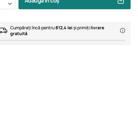
Adaugă în coș
Cumpărați încă pentru
812,4 lei
și primiți
livrare
gratuită