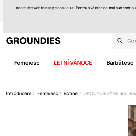
Vă ajutăm cu plăcere aici
orders@groundies.cz
Acest site web folosește cookie-uri. Pentru a vă oferi cel mai bun conținut 
Ce sunt pantofii desculți și de ce îi purtați?
Cum să alegeți mări
Femeiesc
LETNÍ VÁNOCE
Bărbătesc
Introducere
Femeiesc
Botine
GROUNDIES® Milano Black