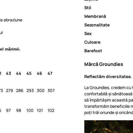
Stil
Membrană
 la abraziune
Sezonalitate
ui
Sex
Culoare
el mărimii.
Barefoot
Mărcă Groundies
2
43
44
45
46
47
Reflectăm diversitatea. 
La Groundies, credem cu t
73
279
286
293
300
307
confortabilă și sănătoas
să împărtășim această pas
transformăm beneficiile m
5
97
98
100
101
102
poți trăi oriunde și oricând