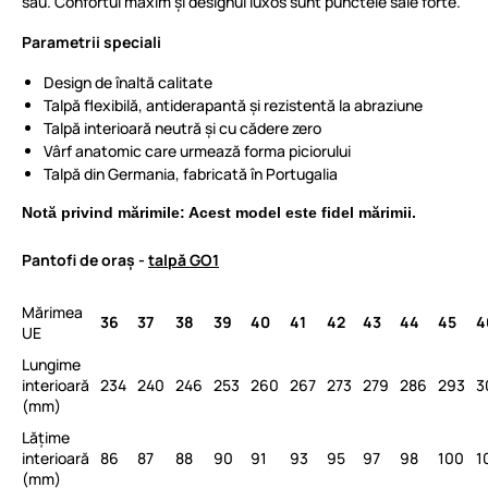
său. Confortul maxim și designul luxos sunt punctele sale forte.
Parametrii speciali
Design de înaltă calitate
Talpă flexibilă, antiderapantă și rezistentă la abraziune
Talpă interioară neutră și cu cădere zero
Vârf anatomic care urmează forma piciorului
Talpă din Germania, fabricată în Portugalia
Notă privind mărimile: Acest model este fidel mărimii.
Pantofi de oraș -
talpă GO1
Mărimea
36
37
38
39
40
41
42
43
44
45
4
UE
Lungime
interioară
234
240
246
253
260
267
273
279
286
293
3
(mm)
Lățime
interioară
86
87
88
90
91
93
95
97
98
100
1
(mm)