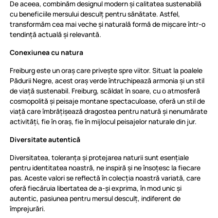
De aceea, combinăm designul modern și calitatea sustenabilă
cu beneficiile mersului desculț pentru sănătate. Astfel,
transformăm cea mai veche și naturală formă de mișcare într-o
tendință actuală și relevantă.
Conexiunea cu natura
Freiburg este un oraș care privește spre viitor. Situat la poalele
Pădurii Negre, acest oraș verde întruchipează armonia și un stil
de viață sustenabil. Freiburg, scăldat în soare, cu o atmosferă
cosmopolită și peisaje montane spectaculoase, oferă un stil de
viață care îmbrățișează dragostea pentru natură și nenumărate
activități, fie în oraș, fie în mijlocul peisajelor naturale din jur.
Diversitate autentică
Diversitatea, toleranța și protejarea naturii sunt esențiale
pentru identitatea noastră, ne inspiră și ne însoțesc la fiecare
pas. Aceste valori se reflectă în colecția noastră variată, care
oferă fiecăruia libertatea de a-și exprima, în mod unic și
autentic, pasiunea pentru mersul desculț, indiferent de
împrejurări.