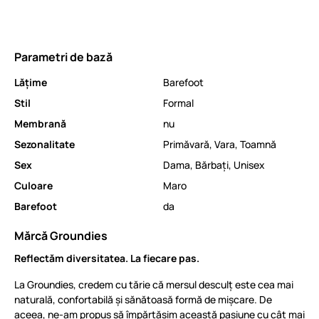
Parametri de bază
Lăţime
Barefoot
Stil
Formal
Membrană
nu
Sezonalitate
Primăvară
,
Vara
,
Toamnă
Sex
Dama
,
Bărbați
,
Unisex
Culoare
Maro
Barefoot
da
Mărcă Groundies
Reflectăm diversitatea. La fiecare pas.
La Groundies, credem cu tărie că mersul desculț este cea mai
naturală, confortabilă și sănătoasă formă de mișcare. De
aceea, ne-am propus să împărtășim această pasiune cu cât mai