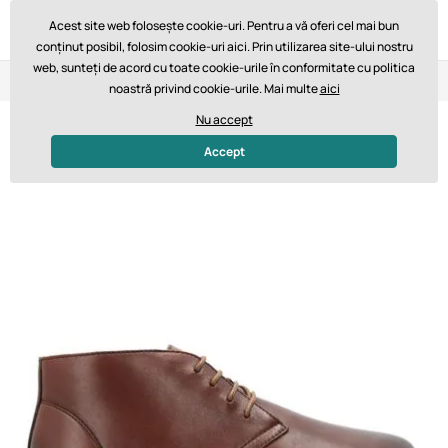
Acest site web folosește cookie-uri. Pentru a vă oferi cel mai bun
conținut posibil, folosim cookie-uri aici. Prin utilizarea site-ului nostru
web, sunteți de acord cu toate cookie-urile în conformitate cu politica
Retur în 14 zile
Livrare rapidă de la 747,61 lei GRATUIT
noastră privind cookie-urile. Mai multe
aici
Nu accept
Accept