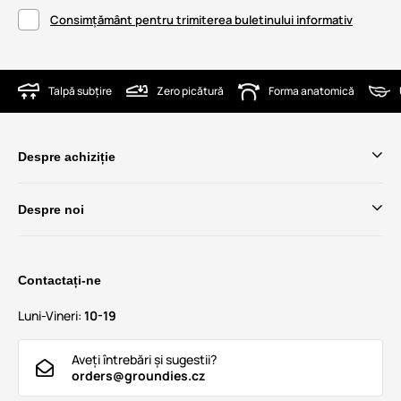
Consimțământ pentru trimiterea buletinului informativ
Talpă subțire
Zero picătură
Forma anatomică
Despre achiziție
Despre noi
Contactați-ne
Luni-Vineri:
10-19
Aveți întrebări și sugestii?
orders@groundies.cz