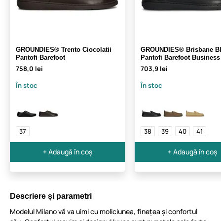
GROUNDIES® Trento Ciocolatii
GROUNDIES® Brisbane Bl
Pantofi Barefoot
Pantofi Barefoot Business
758,0 lei
703,9 lei
În stoc
În stoc
37
38
39
40
41
+ Adaugă în coș
+ Adaugă în coș
Descriere și parametri
Modelul Milano vă va uimi cu moliciunea, finețea și confortul