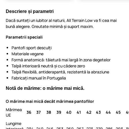
Descriere și parametri
Dacă sunteți un iubitor al naturii, All Terrain Low va fi cea mai
bună alegere. Greutate minimă și suport maxim.
Parametrii speciali
Pantofi sport desculți
Materiale vegane
Formă anatomică: tăietură mai largă în zona degetelor
Talpă interioară neutră și cu cădere zero
Talpă flexibilă, antiderapantă, rezistentă la abraziune
Fabricați manual în Portugalia
Notă de mărime: o mărime mai mică.
O mărime mai mică decât mărimea pantofilor
Mărimea
36
37
38
39
40
41
42
43
44
45
4
UE
Lungime
interioară
234
240
246
253
260
267
273
279
286
293
3