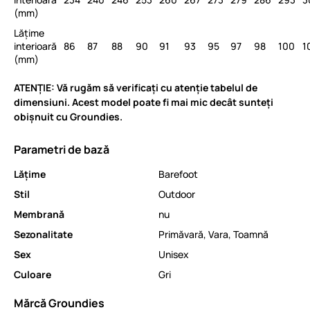
(mm)
Lățime
interioară
86
87
88
90
91
93
95
97
98
100
1
(mm)
ATENȚIE: Vă rugăm să verificați cu atenție tabelul de
dimensiuni. Acest model poate fi mai mic decât sunteți
obișnuit cu Groundies.
Parametri de bază
Lăţime
Barefoot
Stil
Outdoor
Membrană
nu
Sezonalitate
Primăvară
,
Vara
,
Toamnă
Sex
Unisex
Culoare
Gri
Mărcă Groundies