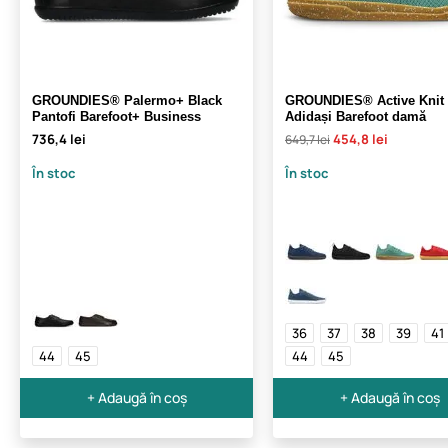
GROUNDIES® Palermo+ Black
GROUNDIES® Active Knit
Pantofi Barefoot+ Business
Adidași Barefoot damă
736,4 lei
454,8 lei
649,7 lei
În stoc
În stoc
36
37
38
39
41
44
45
44
45
+ Adaugă în coș
+ Adaugă în coș