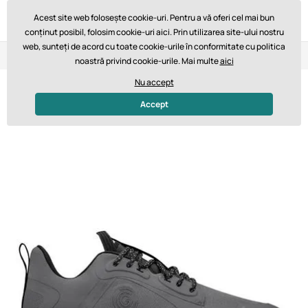
Acest site web folosește cookie-uri. Pentru a vă oferi cel mai bun
conținut posibil, folosim cookie-uri aici. Prin utilizarea site-ului nostru
web, sunteți de acord cu toate cookie-urile în conformitate cu politica
Retur în 14 zile
Livrare rapidă de la 747,61 lei GRATUIT
noastră privind cookie-urile. Mai multe
aici
Nu accept
Accept