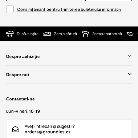
Consimțământ pentru trimiterea buletinului informativ
Talpă subțire
Zero picătură
Forma anatomică
Despre achiziție
Despre noi
Contactați-ne
Luni-Vineri:
10-19
Aveți întrebări și sugestii?
orders@groundies.cz