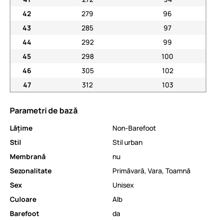
42
279
96
43
285
97
44
292
99
45
298
100
46
305
102
47
312
103
Parametri de bază
Lăţime
Non-Barefoot
Stil
Stil urban
Membrană
nu
Sezonalitate
Primăvară
,
Vara
,
Toamnă
Sex
Unisex
Culoare
Alb
Barefoot
da