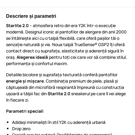
Descriere și parametri
Starlite 2.0
– atmosfera retro din era Y2K într-o execuție
modernă. Designul iconic al pantofilor de alergare din anii 2000
se întâlnește aici cu o talpă flexibilă, care oferă pașilor tăi o
senzație naturală și vie. Noua talpă TrueSense® GSP2 îți oferă
contact direct cu suprafața, elasticitate și aderență sigură în
oraș.
Alegerea ideală
pentru toți cei care vor să combine stilul,
performanța și confortul maxim.
Detaliile bicolore și suprafața texturată conferă pantofilor
energie și mișcare
. Combinația premium de piele, plasă și
căptușeală din microfibră respirantă împreună cu construcția
ușoară a tălpii fac din
Starlite 2.0
sneakerul pe care îl vei alege
în fiecare zi.
Parametri speciali
Adidași minimaliști în stil Y2K cu aderență urbană
Drop zero
Croială regular extinsă (încălțăminte de compromis)