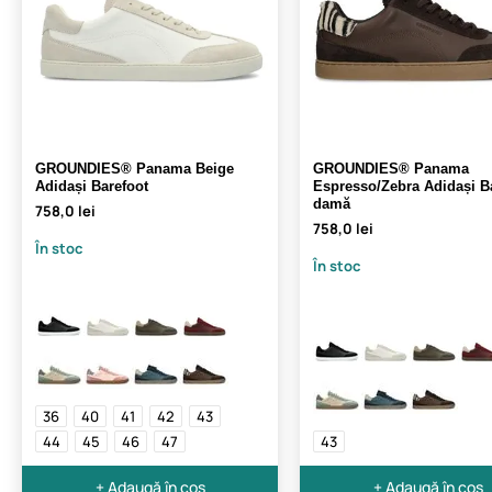
GROUNDIES® Panama Beige
GROUNDIES® Panama
Adidași Barefoot
Espresso/Zebra Adidași B
damă
758,0 lei
758,0 lei
În stoc
În stoc
36
40
41
42
43
44
45
46
47
43
+ Adaugă în coș
+ Adaugă în coș