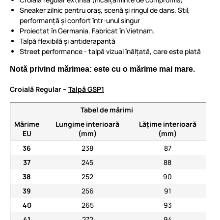
Sneaker zilnic pentru oraș, scenă și ringul de dans. Stil,
performanță și confort într-unul singur
Proiectat în Germania. Fabricat în Vietnam.
Talpă flexibilă și antiderapantă
Street performance - talpă vizual înălțată, care este plată
Notă privind mărimea: este cu o mărime mai mare.
Croială Regular –
Talpă GSP1
Tabel de mărimi
Mărime
Lungime interioară
Lățime interioară
EU
(mm)
(mm)
36
238
87
37
245
88
38
252
90
39
256
91
40
265
93
41
272
94