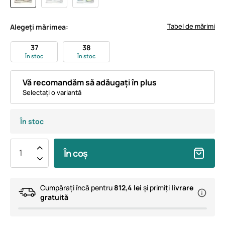
Tabel de mărimi
Alegeți mărimea:
37
38
În stoc
În stoc
Vă recomandăm să adăugați în plus
Selectați o variantă
În stoc
În coș
Cumpărați încă pentru
812,4 lei
și primiți
livrare
gratuită