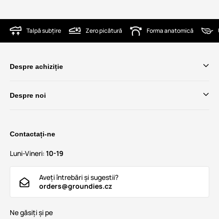
Talpă subțire
Zero picătură
Forma anatomică
Despre achiziție
Despre noi
Contactați-ne
Luni-Vineri:
10-19
Aveți întrebări și sugestii?
orders@groundies.cz
Ne găsiți și pe