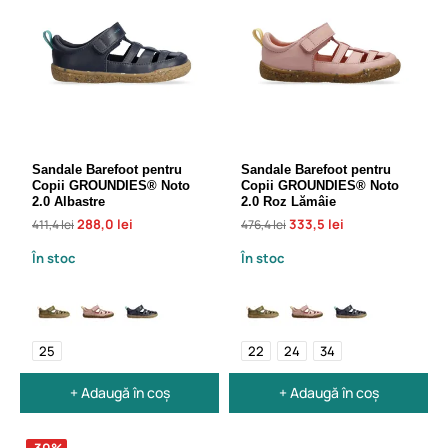
Sandale Barefoot pentru
Sandale Barefoot pentru
Copii GROUNDIES® Noto
Copii GROUNDIES® Noto
2.0 Albastre
2.0 Roz Lămâie
288,0 lei
333,5 lei
411,4 lei
476,4 lei
În stoc
În stoc
25
22
24
34
+ Adaugă în coș
+ Adaugă în coș
-30%