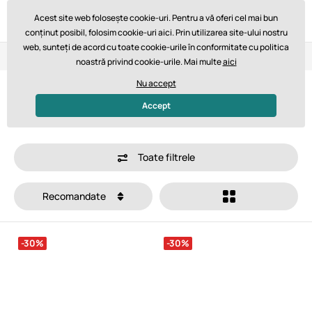
Acest site web folosește cookie-uri. Pentru a vă oferi cel mai bun
conținut posibil, folosim cookie-uri aici. Prin utilizarea site-ului nostru
web, sunteți de acord cu toate cookie-urile în conformitate cu politica
Retur în 14 zile
Livrare rapidă de la 747,61 lei GRATUIT
noastră privind cookie-urile. Mai multe
aici
Nu accept
Pantofi barefoot copii la reducere
Accept
Toate filtrele
Recomandate
-30%
-30%