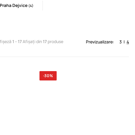
 Praha Dejvice
(4)
fișeză
1 - 17
Afișați din
17
produse
Previzualizare:
3
|
4
-30%