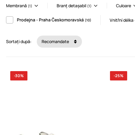
Membrană
Branț detașabil
Culoare
(1)
(1)
Prodejna - Praha Českomoravská
Vnitřní délk
(10)
Sortați după:
Recomandate
-30%
-25%