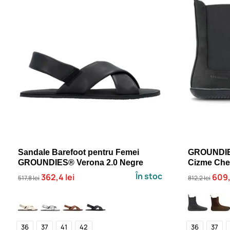
Sandale Barefoot pentru Femei
GROUNDIE
GROUNDIES® Verona 2.0 Negre
Cizme Chel
În stoc
362,4 lei
609,1
517,8 lei
812,2 lei
36
37
41
42
36
37