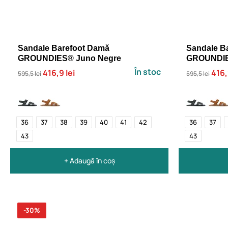
Sandale Barefoot Damă
Sandale B
GROUNDIES® Juno Negre
GROUNDIE
În stoc
416,9 lei
416,
595,5 lei
595,5 lei
36
37
38
39
40
41
42
36
37
43
43
+ Adaugă în coș
-30%