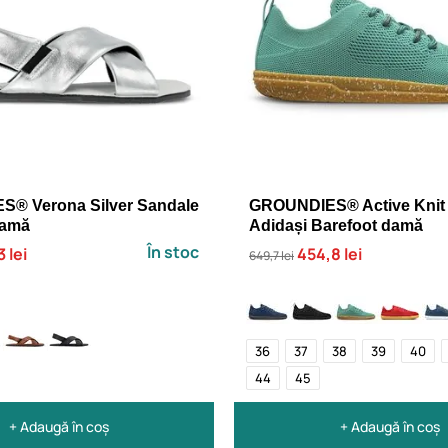
® Verona Silver Sandale
GROUNDIES® Active Knit
damă
Adidași Barefoot damă
În stoc
 lei
454,8 lei
649,7 lei
36
37
38
39
40
44
45
+ Adaugă în coș
+ Adaugă în coș