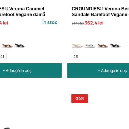
S® Verona Caramel
GROUNDIES® Verona Bei
arefoot Vegane damă
Sandale Barefoot Vegane
În stoc
 lei
362,4 lei
517,8 lei
41
43
+ Adaugă în coș
+ Adaugă în coș
-30%