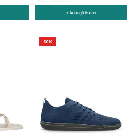
+ Adaugă în coș
-30%