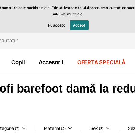
posibil, folosim cookie-uri aici. Prin utilizarea site-ului nostru web, sunteți de ac
urile. Mai multe
aici
mea potrivită
Blog
Lei - RO
Nu accept
Accept
Copii
Accesorii
OFERTA SPECIALĂ
ofi barefoot damă la red
tegorie
Material
Sex
Sez
(7)
(4)
(3)