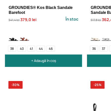
GROUNDIES® Kos Black Sandale
GROUNDIE
Barefoot
Sandale B
În stoc
379,0 lei
362,4
541,4 lei
517,8 lei
38
40
41
44
46
36
37
+ Adaugă în coș
-30%
-25%