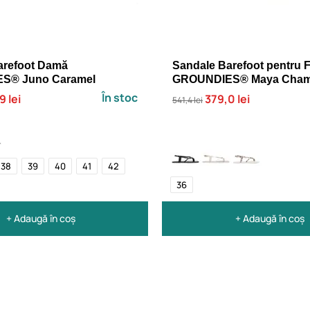
arefoot Damă
Sandale Barefoot pentru 
S® Juno Caramel
GROUNDIES® Maya Cha
În stoc
9 lei
379,0 lei
541,4 lei
38
39
40
41
42
36
+ Adaugă în coș
+ Adaugă în coș