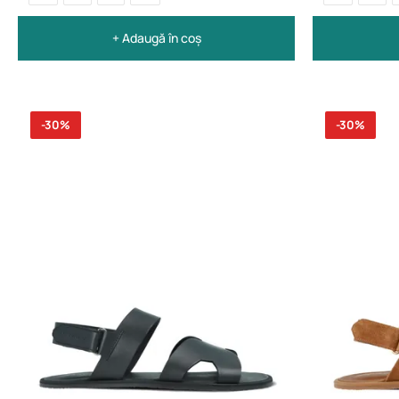
+ Adaugă în coș
-30%
-30%