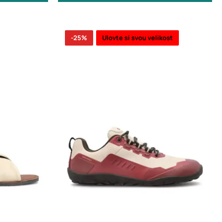
-25%
Ulovte si svou velikost