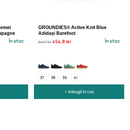
Femei
GROUNDIES® Active Knit Blue
mpagne
Adidași Barefoot
În stoc
În stoc
454,8 lei
649,7 lei
37
38
39
41
+ Adaugă în coș