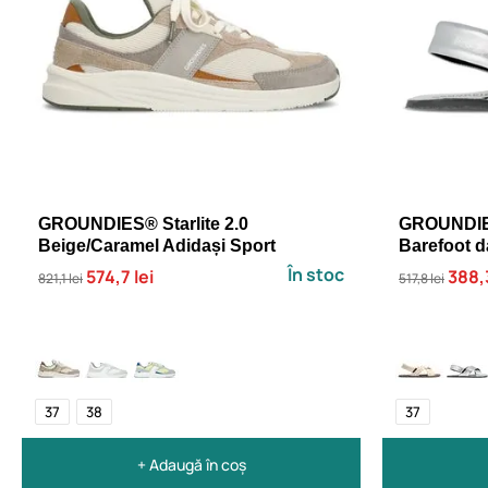
GROUNDIES® Starlite 2.0
GROUNDIES
Beige/Caramel Adidași Sport
Barefoot 
În stoc
574,7 lei
388,3
821,1 lei
517,8 lei
37
38
37
+ Adaugă în coș