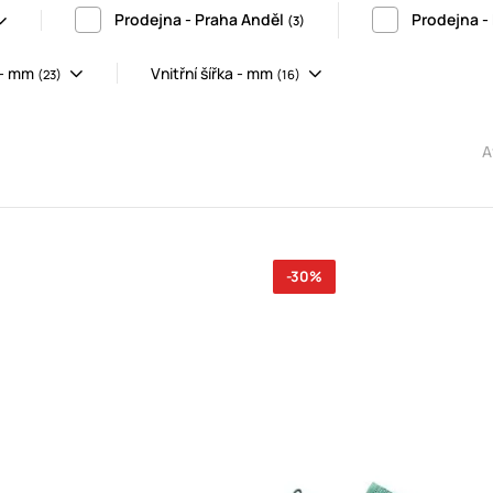
Prodejna - Praha Anděl
Prodejna -
(3)
a - mm
Vnitřní šířka - mm
(23)
(16)
A
-30%