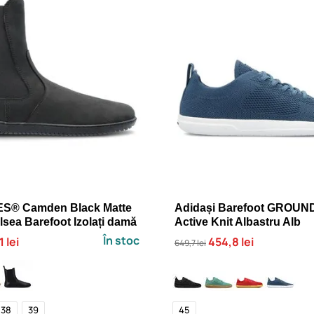
S® Camden Black Matte
Adidași Barefoot GROUN
sea Barefoot Izolați damă
Active Knit Albastru Alb
În stoc
 lei
454,8 lei
649,7 lei
38
39
45