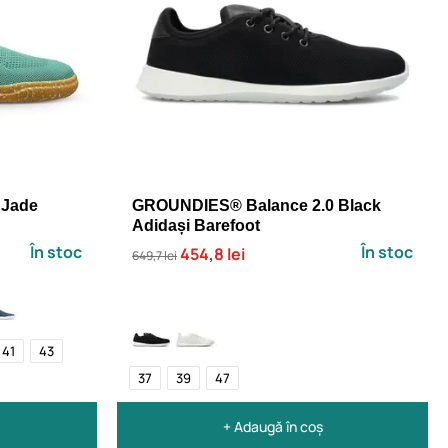
 Jade
GROUNDIES® Balance 2.0 Black
Adidași Barefoot
În stoc
În stoc
454,8 lei
649,7 lei
41
43
37
39
47
+ Adaugă în coș