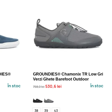
DIES®
GROUNDIES® Chamonix TR Low Gri
Verzi Ghete Barefoot Outdoor
În stoc
În stoc
530,6 lei
758,0 lei
38
39
43