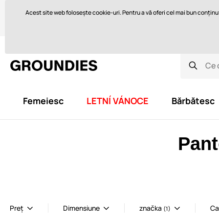
Vă ajutăm cu plăcere aici
orders@groundies.cz
Acest site web folosește cookie-uri. Pentru a vă oferi cel mai bun conținut 
Ce sunt pantofii desculți și de ce îi purtați?
Cum să alegeți mări
Femeiesc
LETNÍ VÁNOCE
Bărbătesc
Pant
Preț
Dimensiune
značka
Ca
(1)