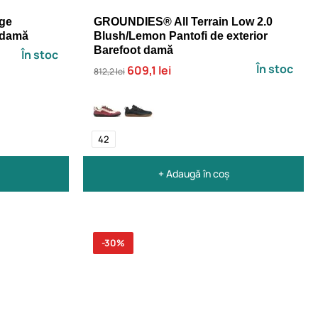
ge
GROUNDIES® All Terrain Low 2.0
 damă
Blush/Lemon Pantofi de exterior
Barefoot damă
În stoc
În stoc
609,1 lei
812,2 lei
42
+ Adaugă în coș
-30%