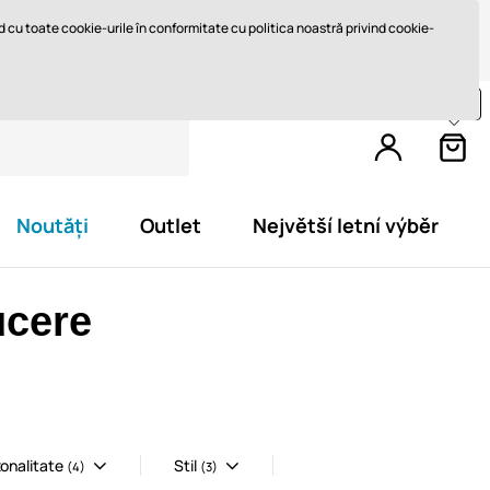
Retur în 14 zile
Livrare rapidă de la 747,61 lei GRATUIT
ord cu toate cookie-urile în conformitate cu politica noastră privind cookie-
Cumpărați încă pentru
812,4 lei
și primiți
livrare gratuită
Noutăți
Outlet
Největší letní výběr
ucere
onalitate
Stil
(4)
(3)