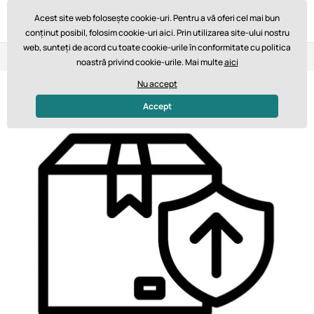
Acest site web folosește cookie-uri. Pentru a vă oferi cel mai bun
conținut posibil, folosim cookie-uri aici. Prin utilizarea site-ului nostru
web, sunteți de acord cu toate cookie-urile în conformitate cu politica
Retur în 14 zile
Livrare rapidă de la 747,61 lei GRATUIT
noastră privind cookie-urile. Mai multe
aici
Nu accept
Accept