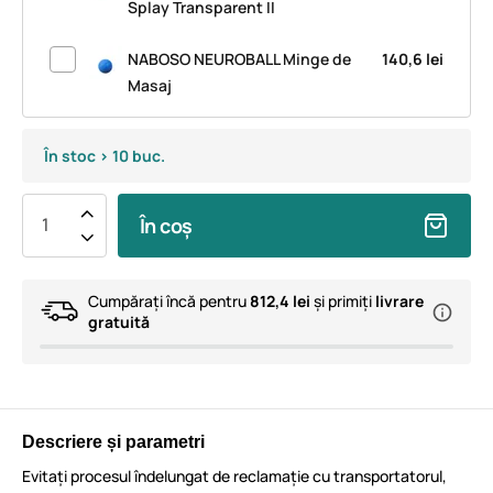
Splay Transparent II
NABOSO NEUROBALL Minge de
140,6 lei
Masaj
În stoc > 10 buc.
În coș
Cumpărați încă pentru
812,4 lei
și primiți
livrare
gratuită
Descriere și parametri
Evitați procesul îndelungat de reclamație cu transportatorul,