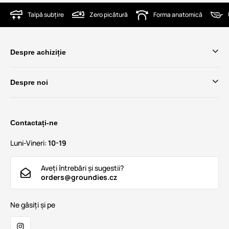
Talpă subțire
Zero picătură
Forma anatomică
Despre achiziție
Despre noi
Contactați-ne
Luni-Vineri:
10-19
Aveți întrebări și sugestii?
orders@groundies.cz
Ne găsiți și pe