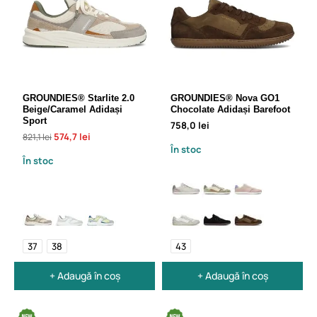
GROUNDIES® Starlite 2.0
GROUNDIES® Nova GO1
Beige/Caramel Adidași
Chocolate Adidași Barefoot
Sport
758,0 lei
574,7 lei
821,1 lei
În stoc
În stoc
37
38
43
+ Adaugă în coș
+ Adaugă în coș