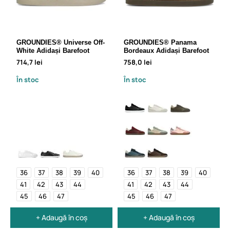
GROUNDIES® Universe Off-
GROUNDIES® Panama
White Adidași Barefoot
Bordeaux Adidași Barefoot
714,7 lei
758,0 lei
În stoc
În stoc
36
37
38
39
40
36
37
38
39
40
41
42
43
44
41
42
43
44
45
46
47
45
46
47
+ Adaugă în coș
+ Adaugă în coș