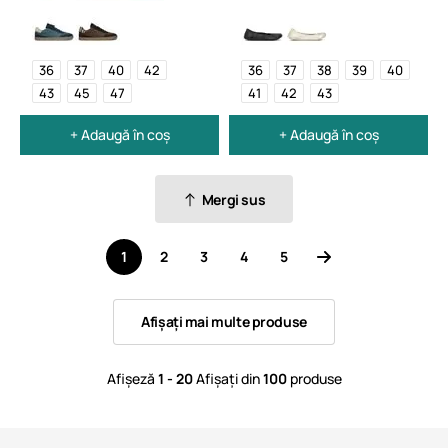
36
37
40
42
36
37
38
39
40
43
45
47
41
42
43
+ Adaugă în coș
+ Adaugă în coș
Mergi sus
1
2
3
4
5
Afișați mai multe produse
Afișeză
1 - 20
Afișați din
100
produse