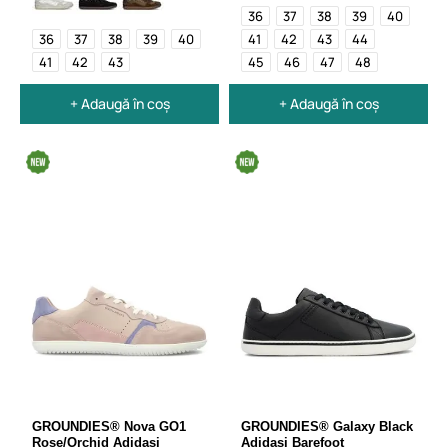
36
37
38
39
40
36
37
38
39
40
41
42
43
44
41
42
43
45
46
47
48
+ Adaugă în coș
+ Adaugă în coș
GROUNDIES® Nova GO1
GROUNDIES® Galaxy Black
Rose/Orchid Adidași
Adidași Barefoot