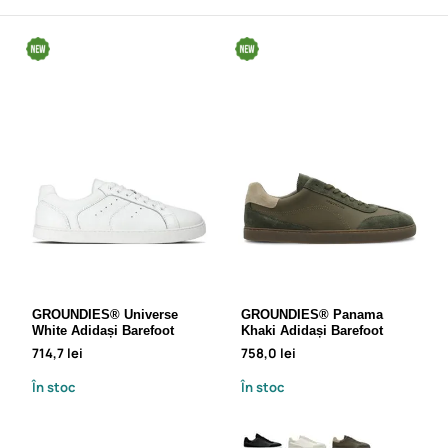
GROUNDIES® Universe
GROUNDIES® Panama
White Adidași Barefoot
Khaki Adidași Barefoot
714,7 lei
758,0 lei
În stoc
În stoc