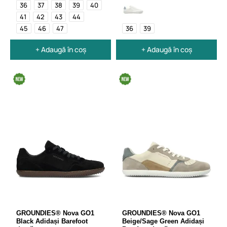
36
37
38
39
40
41
42
43
44
45
46
47
36
39
+ Adaugă în coș
+ Adaugă în coș
GROUNDIES® Nova GO1
GROUNDIES® Nova GO1
Black Adidași Barefoot
Beige/Sage Green Adidași