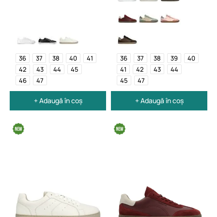
36
37
38
40
41
36
37
38
39
40
42
43
44
45
41
42
43
44
46
47
45
47
+ Adaugă în coș
+ Adaugă în coș