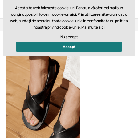
Acest site web folosește cookie-uri. Pentru a vă oferi cel mai bun
conținut posibil, folosim cookie-uri aici. Prin utilizarea site-ului nostru
web, sunteți de acord cu toate cookie-urile în conformitate cu politica
Retur în 14 zile
Livrare rapidă de la 747,61 lei GRATUIT
noastră privind cookie-urile. Mai multe
aici
Nu accept
Vara abia începe
Accept