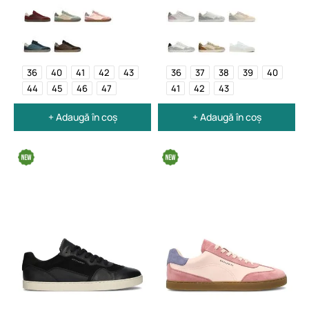
36
40
41
42
43
36
37
38
39
40
44
45
46
47
41
42
43
+ Adaugă în coș
+ Adaugă în coș