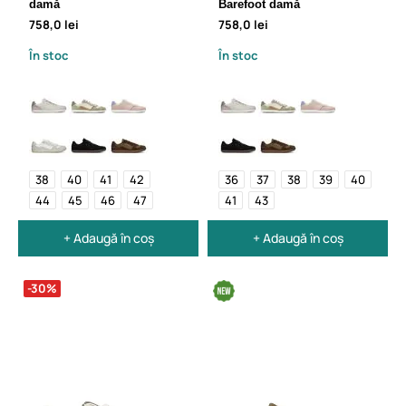
damă
Barefoot damă
758,0 lei
758,0 lei
În stoc
În stoc
38
40
41
42
36
37
38
39
40
44
45
46
47
41
43
+ Adaugă în coș
+ Adaugă în coș
-30%