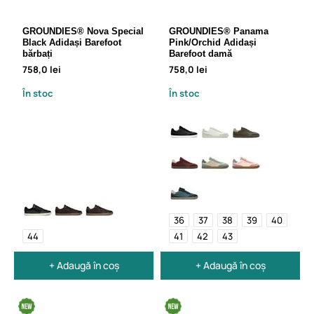
GROUNDIES® Nova Special
GROUNDIES® Panama
Black Adidași Barefoot
Pink/Orchid Adidași
bărbați
Barefoot damă
758,0 lei
758,0 lei
În stoc
În stoc
36
37
38
39
40
44
41
42
43
+ Adaugă în coș
+ Adaugă în coș