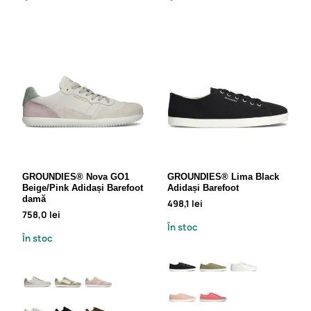
GROUNDIES® Nova GO1
GROUNDIES® Lima Black
Beige/Pink Adidași Barefoot
Adidași Barefoot
damă
498,1 lei
758,0 lei
În stoc
În stoc