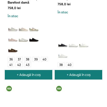
Barefoot damă
758,0 lei
758,0 lei
În stoc
În stoc
36
37
38
39
40
41
42
43
38
40
+ Adaugă în coș
+ Adaugă în coș