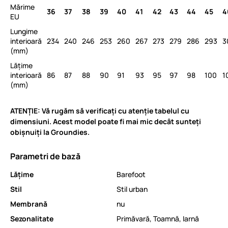
Mărime
36
37
38
39
40
41
42
43
44
45
4
EU
Lungime
interioară
234
240
246
253
260
267
273
279
286
293
3
(mm)
Lățime
interioară
86
87
88
90
91
93
95
97
98
100
1
(mm)
ATENȚIE: Vă rugăm să verificați cu atenție tabelul cu
dimensiuni. Acest model poate fi mai mic decât sunteți
obișnuiți la Groundies.
Parametri de bază
Lăţime
Barefoot
Stil
Stil urban
Membrană
nu
Sezonalitate
Primăvară
,
Toamnă
,
Iarnă