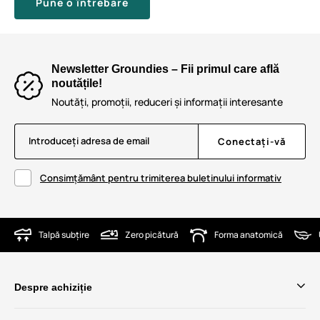
Pune o întrebare
Newsletter Groundies – Fii primul care află
noutățile!
Noutăți, promoții, reduceri și informații interesante
Introduceți adresa de email
Conectați-vă
Consimțământ pentru trimiterea buletinului informativ
Talpă subțire
Zero picătură
Forma anatomică
Despre achiziție