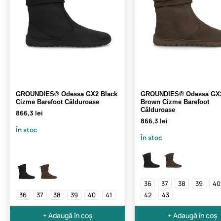
GROUNDIES® Odessa GX2 Black
GROUNDIES® Odessa GX
Cizme Barefoot Călduroase
Brown Cizme Barefoot
Călduroase
866,3 lei
866,3 lei
În stoc
În stoc
36
37
38
39
40
36
37
38
39
40
41
42
43
+ Adaugă în coș
+ Adaugă în coș