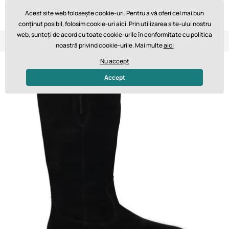
Acest site web folosește cookie-uri. Pentru a vă oferi cel mai bun
conținut posibil, folosim cookie-uri aici. Prin utilizarea site-ului nostru
web, sunteți de acord cu toate cookie-urile în conformitate cu politica
Retur în 14 zile
Livrare rapidă de la 747,61 lei GRATUIT
noastră privind cookie-urile. Mai multe
aici
Nu accept
Accept