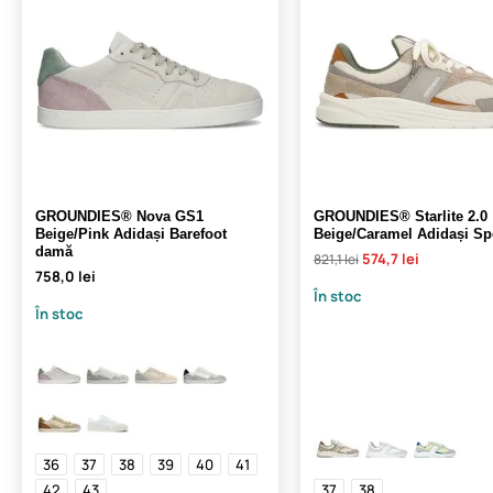
GROUNDIES® Nova GS1
GROUNDIES® Starlite 2.0
Beige/Pink Adidași Barefoot
Beige/Caramel Adidași Sp
damă
574,7 lei
821,1 lei
758,0 lei
În stoc
În stoc
36
37
38
39
40
41
42
43
37
38