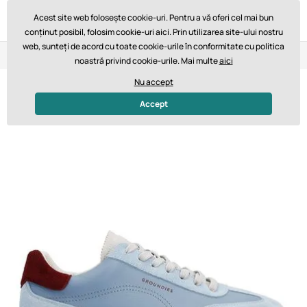
Acest site web folosește cookie-uri. Pentru a vă oferi cel mai bun
conținut posibil, folosim cookie-uri aici. Prin utilizarea site-ului nostru
web, sunteți de acord cu toate cookie-urile în conformitate cu politica
Retur în 14 zile
Livrare rapidă de la 747,61 lei GRATUIT
noastră privind cookie-urile. Mai multe
aici
Nu accept
Accept