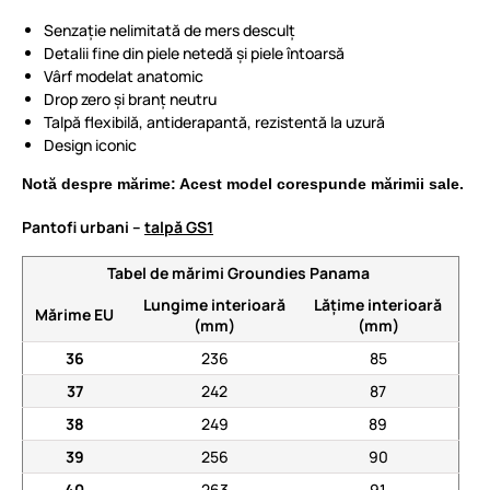
Senzație nelimitată de mers desculț
Detalii fine din piele netedă și piele întoarsă
Vârf modelat anatomic
Drop zero și branț neutru
Talpă flexibilă, antiderapantă, rezistentă la uzură
Design iconic
Notă despre mărime: Acest model corespunde mărimii sale.
Pantofi urbani –
talpă GS1
Tabel de mărimi Groundies Panama
Lungime interioară
Lățime interioară
Mărime EU
(mm)
(mm)
36
236
85
37
242
87
38
249
89
39
256
90
40
263
91