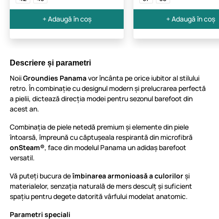
+ Adaugă în coș
+ Adaugă în coș
Descriere și parametri
Noii
Groundies Panama
vor încânta pe orice iubitor al stilului
retro. În combinație cu designul modern și prelucrarea perfectă
a pielii, dictează direcția modei pentru sezonul barefoot din
acest an.
Combinația de piele netedă premium și elemente din piele
întoarsă, împreună cu căptușeala respirantă din microfibră
onSteam®
, face din modelul Panama un adidaș barefoot
versatil.
Vă puteți bucura de
îmbinarea armonioasă a culorilor
și
materialelor, senzația naturală de mers desculț și suficient
spațiu pentru degete datorită vârfului modelat anatomic.
Parametri speciali