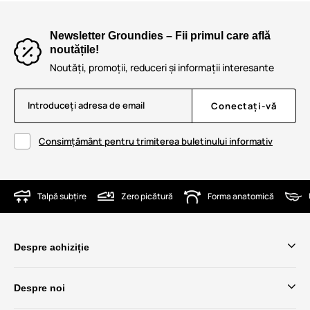
Newsletter Groundies – Fii primul care află
noutățile!
Noutăți, promoții, reduceri și informații interesante
Introduceți adresa de email
Conectați-vă
Consimțământ pentru trimiterea buletinului informativ
Talpă subțire
Zero picătură
Forma anatomică
Despre achiziție
Despre noi