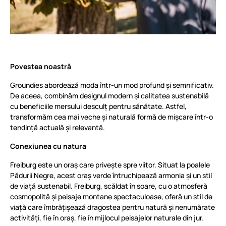
Povestea noastră
Groundies abordează moda într-un mod profund și semnificativ.
De aceea, combinăm designul modern și calitatea sustenabilă
cu beneficiile mersului desculț pentru sănătate. Astfel,
transformăm cea mai veche și naturală formă de mișcare într-o
tendință actuală și relevantă.
Conexiunea cu natura
Freiburg este un oraș care privește spre viitor. Situat la poalele
Pădurii Negre, acest oraș verde întruchipează armonia și un stil
de viață sustenabil. Freiburg, scăldat în soare, cu o atmosferă
cosmopolită și peisaje montane spectaculoase, oferă un stil de
viață care îmbrățișează dragostea pentru natură și nenumărate
activități, fie în oraș, fie în mijlocul peisajelor naturale din jur.