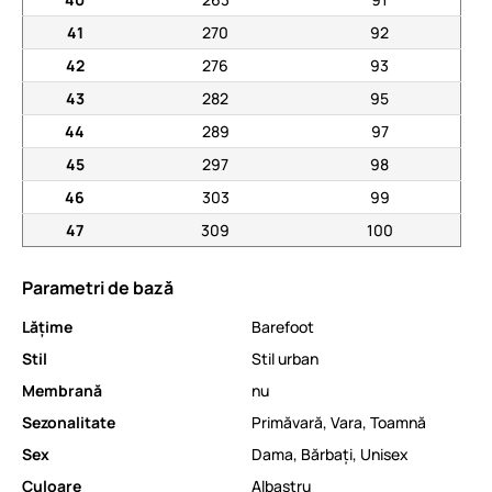
41
270
92
42
276
93
43
282
95
44
289
97
45
297
98
46
303
99
47
309
100
Parametri de bază
Lăţime
Barefoot
Stil
Stil urban
Membrană
nu
Sezonalitate
Primăvară
,
Vara
,
Toamnă
Sex
Dama
,
Bărbați
,
Unisex
Culoare
Albastru